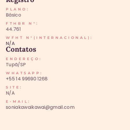
PLANO:
Básico
FTHBR N°:
44.761
WFHT N°(INTERNACIONAL):
N/A
Contatos
ENDEREÇO:
Tupã/SP
WHATSAPP:
+55 14 99690 1268
SITE:
N/A
E-MAIL:
soniakawaikawai@gmail.com