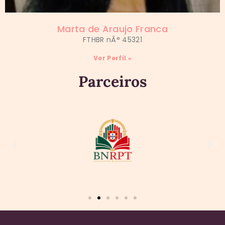
Marta de Araujo Franca
FTHBR nÂ° 45321
Ver Perfil »
Parceiros