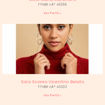
FTHBR nÂ° 45356
Ver Perfil »
Sara Soares Vicentino Belato
FTHBR nÂ° 45322
Ver Perfil »