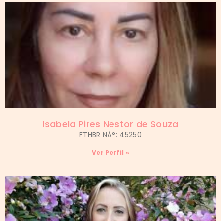
Isabela Pires Nestor de Souza
FTHBR NÂ°: 45250
Ver Perfil »