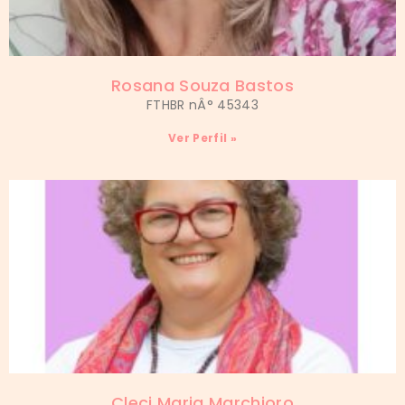
Rosana Souza Bastos
FTHBR nÂ° 45343
Ver Perfil »
Cleci Maria Marchioro