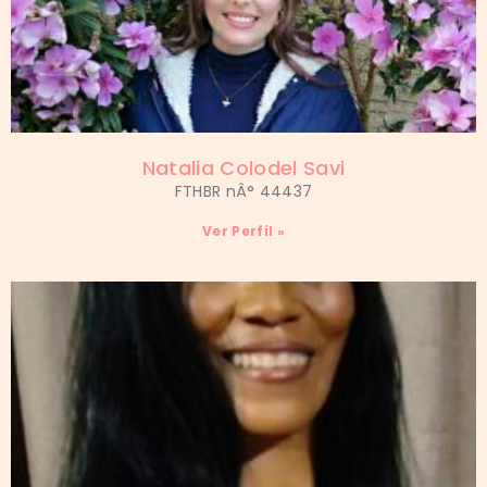
Natalia Colodel Savi
FTHBR nÂ° 44437
Ver Perfil »