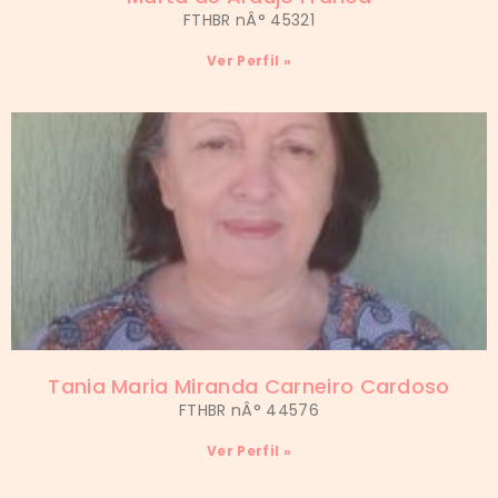
FTHBR nÂ° 45321
Ver Perfil »
Tania Maria Miranda Carneiro Cardoso
FTHBR nÂ° 44576
Ver Perfil »