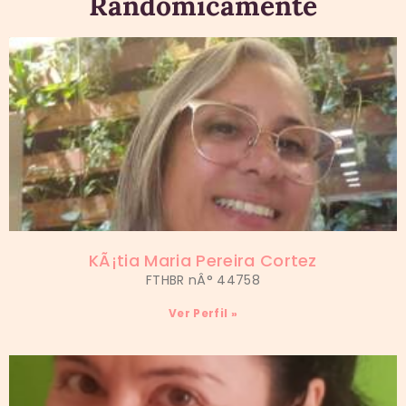
Randomicamente
KÃ¡tia Maria Pereira Cortez
FTHBR nÂ° 44758
Ver Perfil »