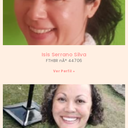
Isis Serrano Silva
FTHBR nÂ° 44706
Ver Perfil »