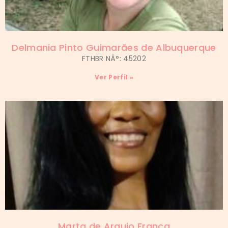
Delmania Pinto Guimarães de Albuquerque
FTHBR NÂ°: 45202
Ver Perfil »
Marta de Araujo Franca