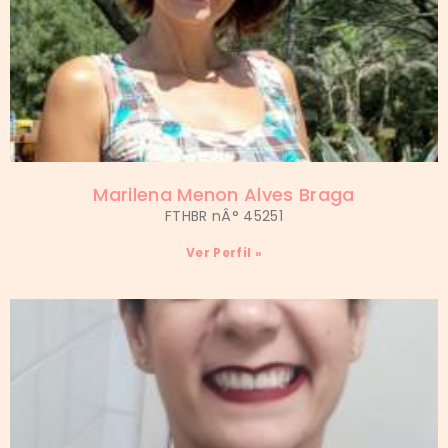
Marilena Menon Alves Braga
FTHBR nÂ° 45251
Ver Perfil »