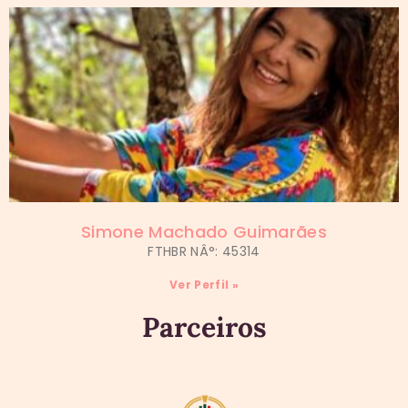
Simone Machado Guimarães
FTHBR NÂ°: 45314
Ver Perfil »
Parceiros