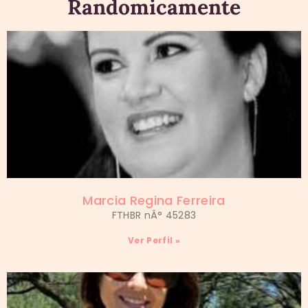
Randomicamente
Marcia Regina Ferreira
FTHBR nÂ° 45283
Ver Perfil »