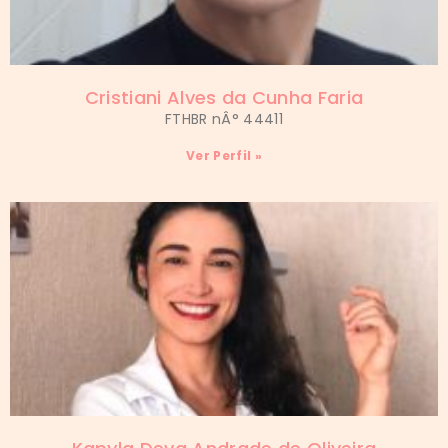
Cristiani Alves da Cunha Faria
FTHBR nÂ° 44411
Ver Perfil »