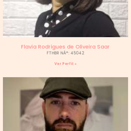
Flavia Rodrigues de Oliveira Saar
FTHBR NÂ°: 45042
Ver Perfil »