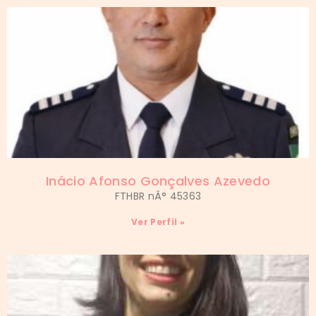
Inácio Afonso Gonçalves Azevedo
FTHBR nÂ° 45363
Ver Perfil »