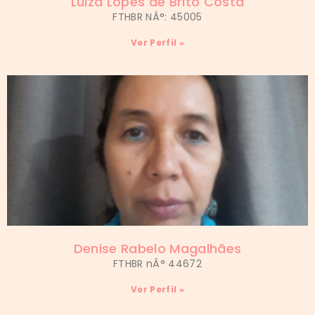
Luiza Lopes de Brito Costa
FTHBR NÂ°: 45005
Ver Perfil »
Denise Rabelo Magalhães
FTHBR nÂ° 44672
Ver Perfil »