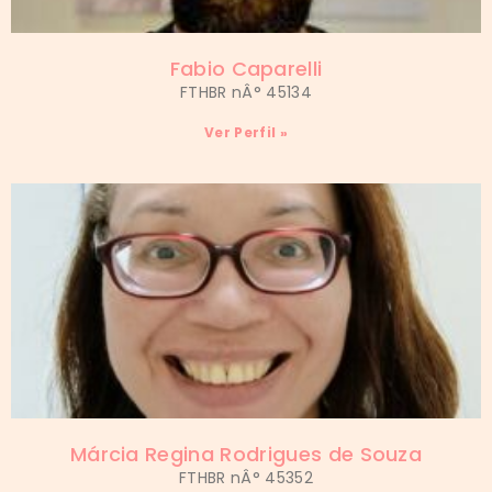
Fabio Caparelli
FTHBR nÂ° 45134
Ver Perfil »
Márcia Regina Rodrigues de Souza
FTHBR nÂ° 45352