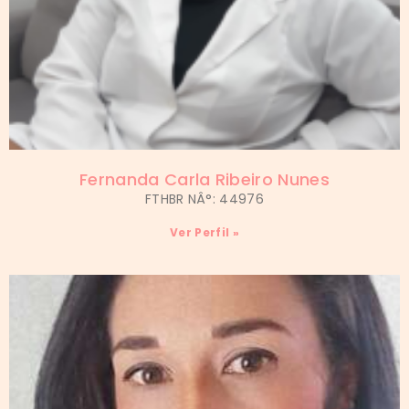
Fernanda Carla Ribeiro Nunes
FTHBR NÂ°: 44976
Ver Perfil »