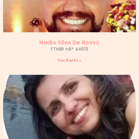
Nadio Silva De Rosso
FTHBR nÂ° 44613
Ver Perfil »