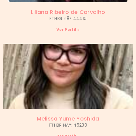
Liliana Ribeiro de Carvalho
FTHBR nÂ° 44410
Ver Perfil »
Melissa Yume Yoshida
FTHBR NÂ°: 45230