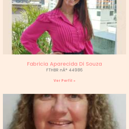
Fabricia Aparecida Di Souza
FTHBR nÂ° 44986
Ver Perfil »