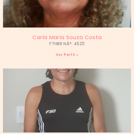
Carla Maria Souza Costa
FTHBR NÂ°: 45211
Ver Perfil »