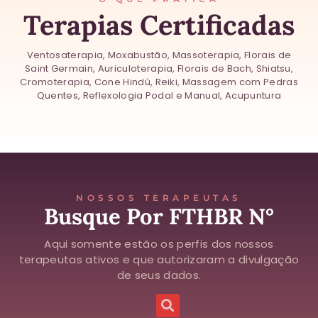
Terapias Certificadas
Ventosaterapia, Moxabustão, Massoterapia, Florais de
Saint Germain, Auriculoterapia, Florais de Bach, Shiatsu,
Cromoterapia, Cone Hindú, Reiki, Massagem com Pedras
Quentes, Reflexologia Podal e Manual, Acupuntura
NOSSOS TERAPEUTAS
Busque Por FTHBR N°
Aqui somente estão os perfis dos nossos
terapeutas ativos e que autorizaram a divulgação
de seus dados.