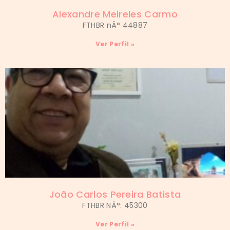
Alexandre Meireles Carmo
FTHBR nÂ° 44887
Ver Perfil »
João Carlos Pereira Batista
FTHBR NÂ°: 45300
Ver Perfil »