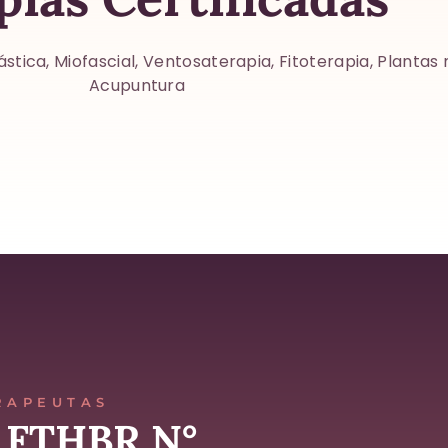
ástica, Miofascial, Ventosaterapia, Fitoterapia, Planta
Acupuntura
RAPEUTAS
 FTHBR N°