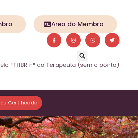
mbro
Área do Membro
elo FTHBR n° do Terapeuta (sem o ponto)
seu Certificado