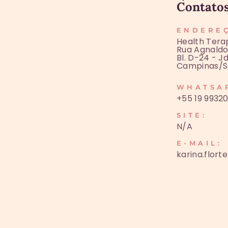
Contato
ENDERE
Health Tera
Rua Agnald
Bl. D-24 - Jd
Campinas/S
WHATSA
+55 19 9932
SITE:
N/A
E-MAIL:
karina.flor