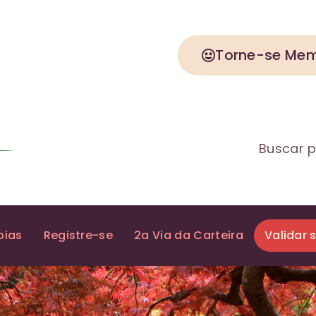
Torne-se Me
Buscar p
pias
Registre-se
2a Via da Carteira
Validar 