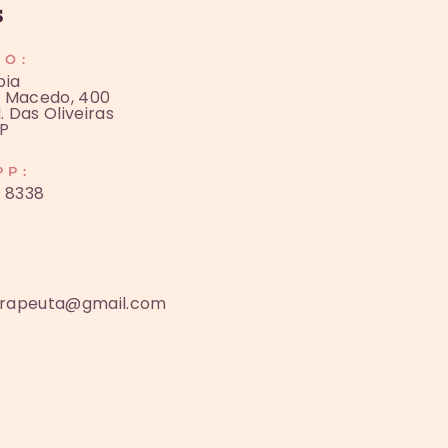
s
ÇO:
pia
o Macedo, 400
. Das Oliveiras
P
PP:
0 8338
terapeuta@gmail.com