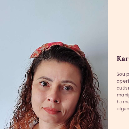
Kar
Sou 
aper
autis
manip
home
algun