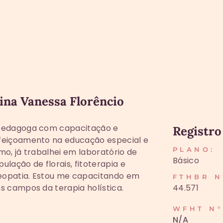
ina Vanessa Florêncio
pedagoga com capacitação e
Registro
feiçoamento na educação especial e
PLANO:
mo, já trabalhei em laboratório de
Básico
ulação de florais, fitoterapia e
opatia. Estou me capacitando em
FTHBR N
44.571
s campos da terapia holística.
WFHT N°
N/A