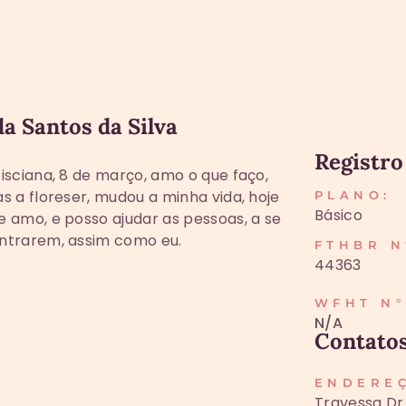
da Santos da Silva
Registro
isciana, 8 de março, amo o que faço,
s a floreser, mudou a minha vida, hoje
PLANO:
Básico
 amo, e posso ajudar as pessoas, a se
ntrarem, assim como eu.
FTHBR N
44363
WFHT N°
N/A
Contato
ENDERE
Travessa Dr.