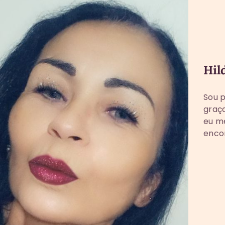
Hil
Sou p
graça
eu me
enco