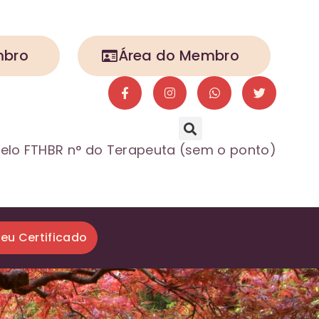
mbro
Área do Membro
elo FTHBR n° do Terapeuta (sem o ponto)
seu Certificado