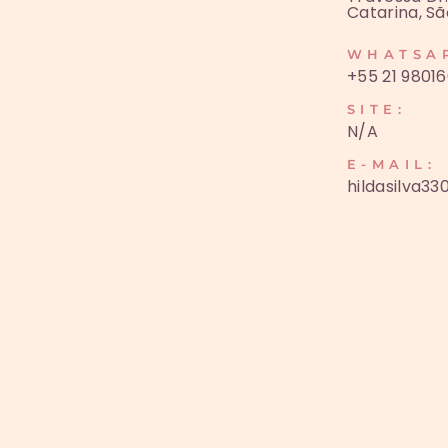
Catarina, S
WHATSA
+55 21 9801
SITE:
N/A
E-MAIL:
hildasilva3