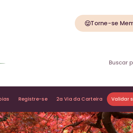
Torne-se Me
Buscar p
pias
Registre-se
2a Via da Carteira
Validar 