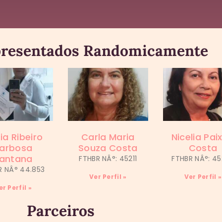
resentados Randomicamente
ia Ribeiro
Carla Maria
Nicelia Pai
arbosa
Souza Costa
Costa
antana
FTHBR NÂ°: 45211
FTHBR NÂ°: 4
R NÂ° 44.853
Ver Perfil »
Ver Perfil »
er Perfil »
Parceiros