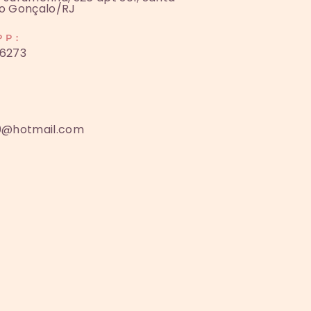
ão Gonçalo/RJ
PP:
66273
30@hotmail.com