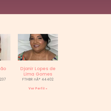
xão
Djanir Lopes de
Lima Gomes
5237
FTHBR nÂ° 44402
Ver Perfil »