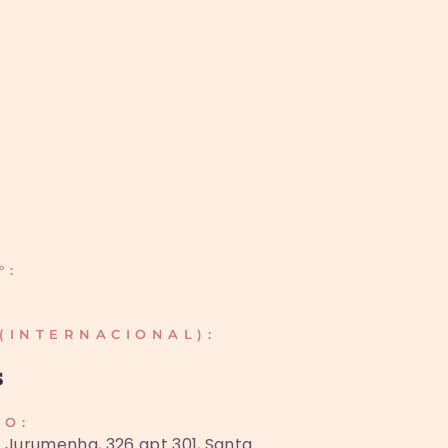
°:
(INTERNACIONAL):
s
ÇO:
 Jurumenha, 326 apt 301, Santa