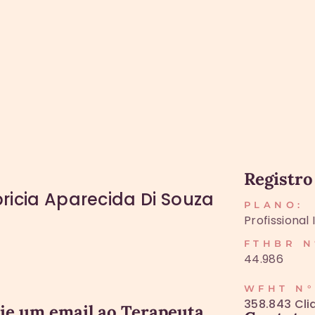
Registro
ricia Aparecida Di Souza
PLANO:
Profissional
FTHBR N
44.986
WFHT N°
358.843 Cli
ie um email ao Terapeuta