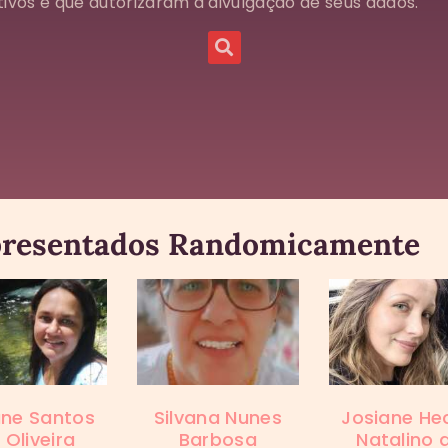
ivos e que autorizaram a divulgação de seus dados.
resentados Randomicamente
ane Santos
Silvana Nunes
Josiane He
 Oliveira
Barbosa
Natalino 