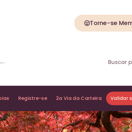
Torne-se Me
Buscar p
pias
Registre-se
2a Via da Carteira
Validar 