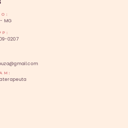
s
ÇO:
 - MG
PP:
209-0207
souza@gmail.com
AM:
zaterapeuta