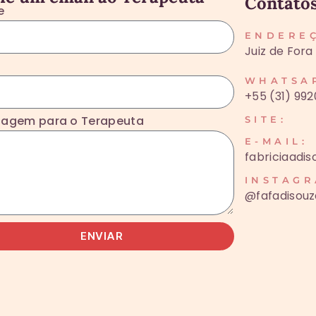
Contato
e
ENDERE
Juiz de Fora
l
WHATSA
+55 (31) 99
agem para o Terapeuta
SITE:
E-MAIL:
fabriciaadi
INSTAGR
@fafadisou
ENVIAR