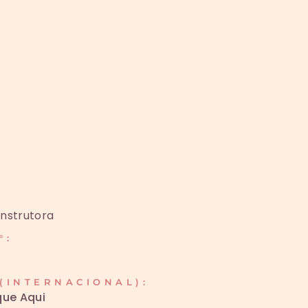
 Instrutora
°:
(INTERNACIONAL):
que Aqui