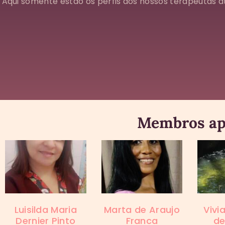
Aqui somente estão os perfis dos nossos terapeutas at
Membros ap
Luisilda Maria
Marta de Araujo
Vivi
Dernier Pinto
Franca
de