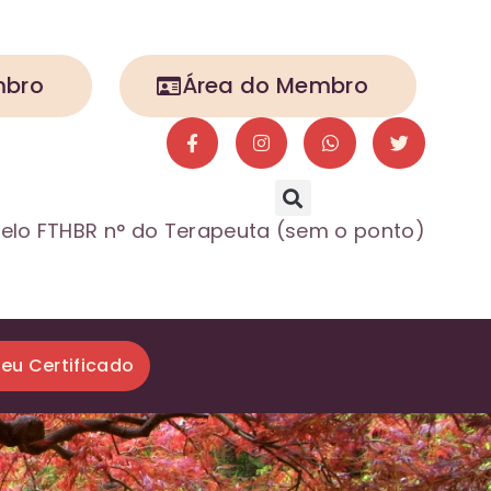
mbro
Área do Membro
elo FTHBR n° do Terapeuta (sem o ponto)
seu Certificado