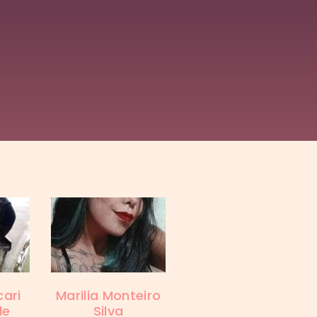
cari
Marilia Monteiro
de
Silva