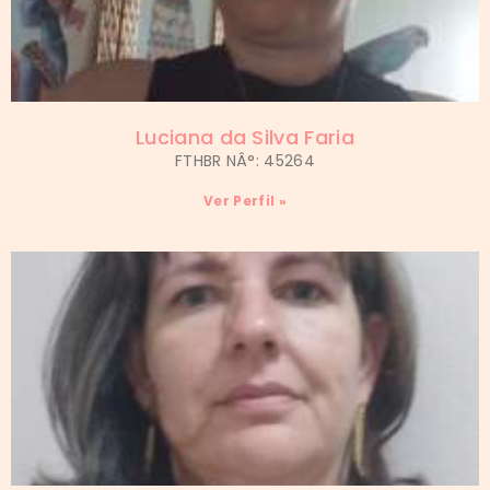
Luciana da Silva Faria
FTHBR NÂ°: 45264
Ver Perfil »