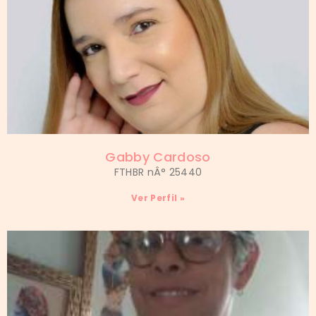
Gabby Cardoso
FTHBR nÂ° 25440
Ver Perfil »