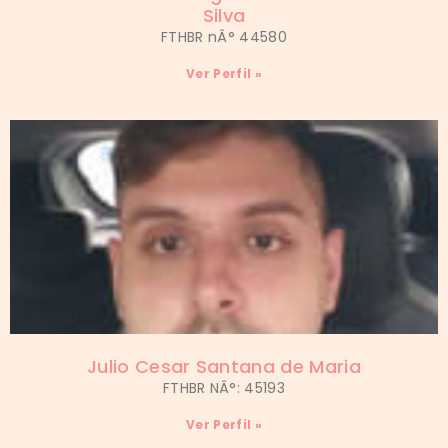
Silva
FTHBR nÂ° 44580
Ver Perfil »
Julio Cesar Santana de Maria
FTHBR NÂ°: 45193
Ver Perfil »