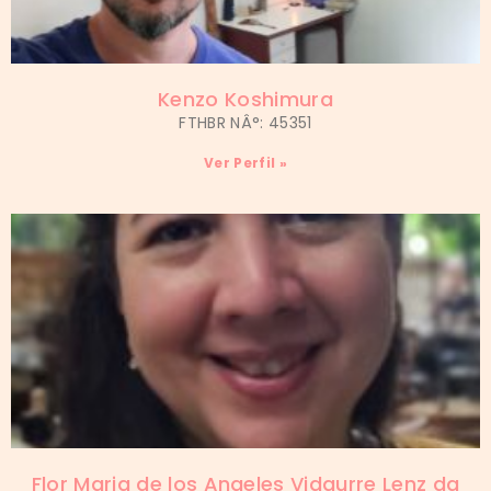
Kenzo Koshimura
FTHBR NÂ°: 45351
Ver Perfil »
Flor Maria de los Angeles Vidaurre Lenz da