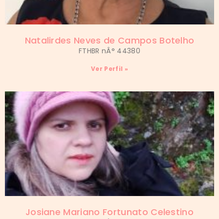
Natalirdes Neves de Campos Botelho
FTHBR nÂ° 44380
Ver Perfil »
Josiane Mariano Fortunato Celestino