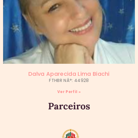
Dalva Aparecida Lima Biachi
FTHBR NÂ°: 44928
Ver Perfil »
Parceiros