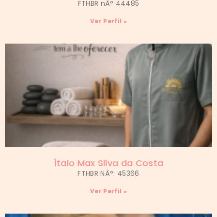
FTHBR nÂ° 44485
Ver Perfil »
Ítalo Max Silva da Costa
FTHBR NÂ°: 45366
Ver Perfil »