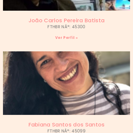
João Carlos Pereira Batista
FTHBR NÂ°: 45300
Ver Perfil »
Fabiana Santos dos Santos
FTHBR NÂ°: 45099