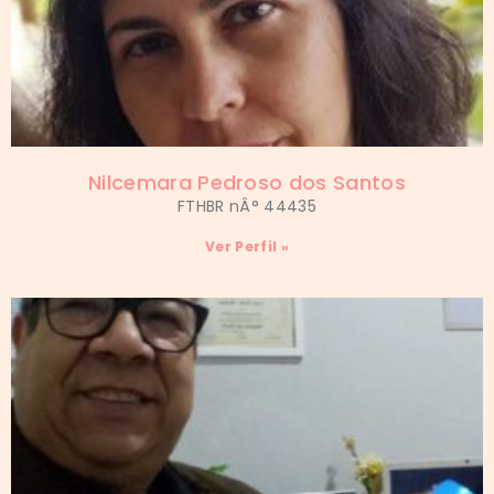
Nilcemara Pedroso dos Santos
FTHBR nÂ° 44435
Ver Perfil »