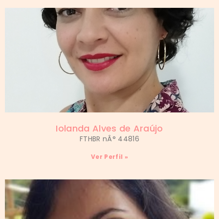
Iolanda Alves de Araújo
FTHBR nÂ° 44816
Ver Perfil »