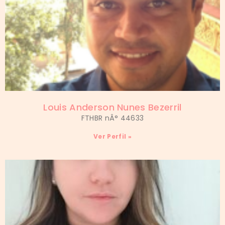
Louis Anderson Nunes Bezerril
FTHBR nÂ° 44633
Ver Perfil »