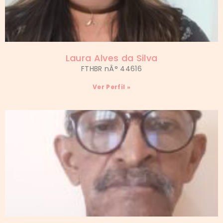
Laura Alves da Silva
FTHBR nÂ° 44616
Ver Perfil »