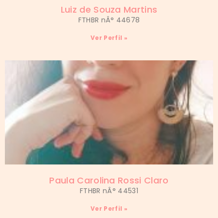
Luiz de Souza Martins
FTHBR nÂ° 44678
Ver Perfil »
Paula Carolina Rossi Claro
FTHBR nÂ° 44531
Ver Perfil »