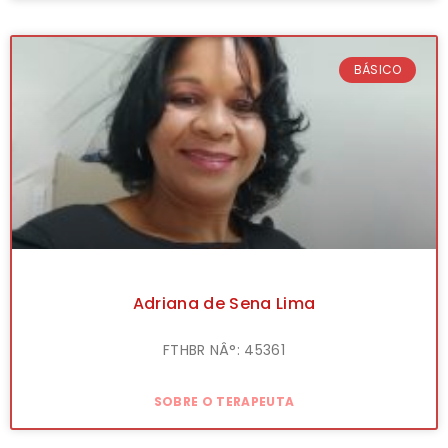
BÁSICO
Adriana de Sena Lima
FTHBR NÂ°: 45361
SOBRE O TERAPEUTA