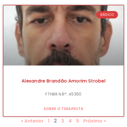
BÁSICO
Alexandre Brandão Amorim Strobel
FTHBR NÂ°: 45360
SOBRE O TERAPEUTA
2
« Anterior
1
3
4
5
Próximo »