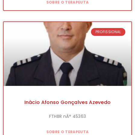
SOBRE O TERAPEUTA
PROFISSIONAL
Inácio Afonso Gonçalves Azevedo
FTHBR nÂ° 45363
SOBRE O TERAPEUTA