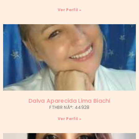
Ver Perfil »
Dalva Aparecida Lima Biachi
FTHBR NÂ°: 44928
Ver Perfil »