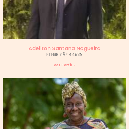
Adeilton Santana Nogueira
FTHBR nÂ° 44839
Ver Perfil »