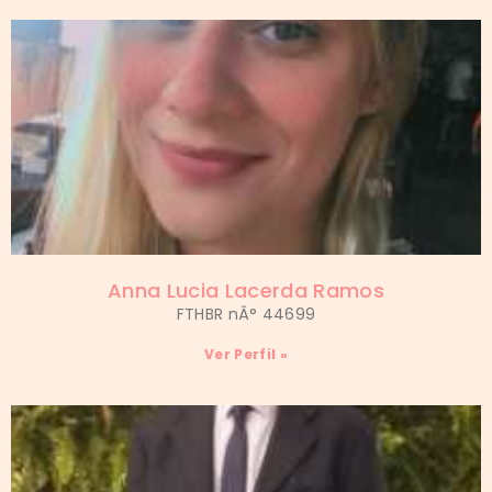
Anna Lucia Lacerda Ramos
FTHBR nÂ° 44699
Ver Perfil »