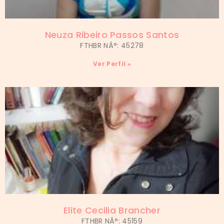
Neuza Ribeiro Passos Santos
FTHBR NÂ°: 45278
Ver Perfil »
Elite Cecilia Brancher
FTHBR NÂ°: 45159