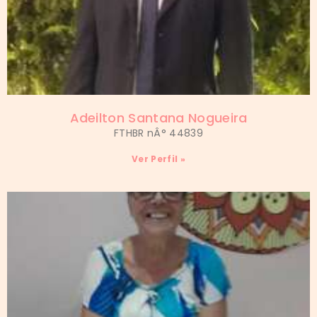
Adeilton Santana Nogueira
FTHBR nÂ° 44839
Ver Perfil »